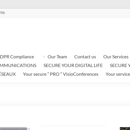
ems
DPR Compliance
Our Team
Contact us
Our Services
OMMUNICATIONS
SECURE YOUR DIGITAL LIFE
SECURE 
ÉSEAUX
Your secure ” PRO ” VisioConferences
Your service