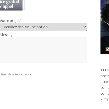
Votre projet
*
Message
*
TEE
Détail de votre demande
proté
acces
compl
compr
– mat