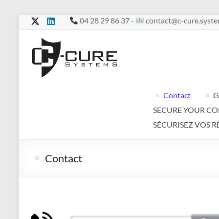
Skip
04 28 29 86 37 -
contact@c-cure.syst
to
content
C-
Cure
Your
Contact
G
services
SECURE YOUR C
in
complete
SÉCURISEZ VOS R
confidentiality
Contact