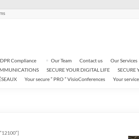
ems
DPR Compliance
Our Team
Contact us
Our Services
OMMUNICATIONS
SECURE YOUR DIGITAL LIFE
SECURE 
ÉSEAUX
Your secure ” PRO ” VisioConferences
Your service
=”12100″]