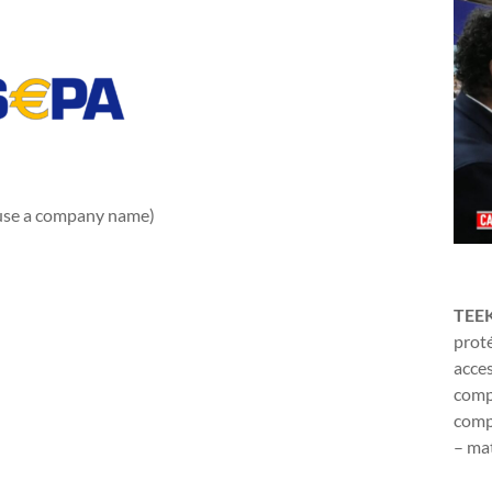
n use a company name)
TEE
proté
acces
compl
compr
– mat