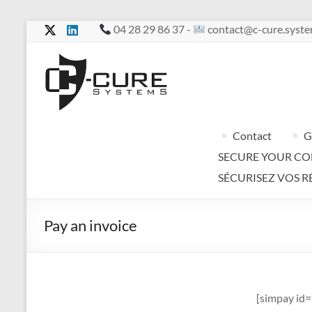
Skip
04 28 29 86 37 -
contact@c-cure.syst
to
content
C-
Cure
Your
Contact
G
services
SECURE YOUR C
in
complete
SÉCURISEZ VOS R
confidentiality
Pay an invoice
[simpay id