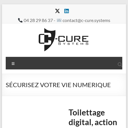
Aller
au
contenu
04 28 29 86 37 -
contact@c-cure.systems
C-
Menu
Cure
Vos
SÉCURISEZ VOTRE VIE NUMERIQUE
Services
en
toute
confidentialité
Toilettage
digital, action