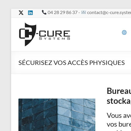
Aller
04 28 29 86 37 -
contact@c-cure.syst
au
contenu
C-
Cure
Vos
Services
SÉCURISEZ VOS ACCÈS PHYSIQUES
en
toute
confidentialité
Bureau
stocka
Vous ave
vos bure