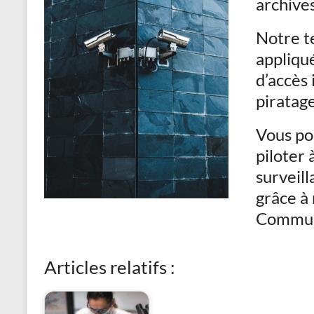
archives
Notre t
appliqué
d’accès 
piratage
Vous po
piloter 
surveill
grâce à
Commun
Articles relatifs :