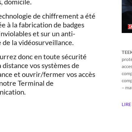
, domicile.
echnologie de chiffrement a été
e à la fabrication de badges
inviolables et sur un anti-
 de la vidéosurveillance.
TEE
urrez donc en toute sécurité
proté
à distance vos systèmes de
acces
ance et ouvrir/fermer vos accès
compl
compr
 notre Terminal de
– mat
ication.
LIRE